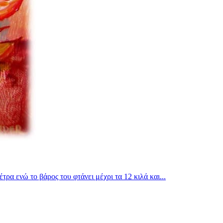
ρα ενώ το βάρος του φτάνει μέχρι τα 12 κιλά και...