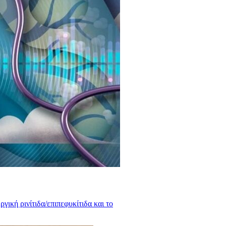
γική ρινίτιδα/επιπεφυκίτιδα και το