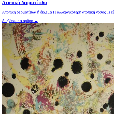
Ατοπική δερματίτιδα
Ατοπική δερματίτιδα ή έκζεμα Η αλλεργικότερη ατοπική νόσος Τι είν
Διαβάστε το άρθρο
→