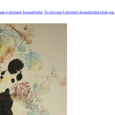
αι η ατοπική δερματίτιδα; Το έκζεμα ή ατοπική δερματίτιδα είναι μια