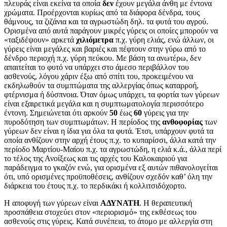
πλευράς είναι εκείνα τα οποία
δεν
έχουν μεγάλα άνθη με έντονα
χρώματα. Προέρχονται κυρίως από τα διάφορα δένδρα, τους
θάμνους, τα ζιζάνια και τα αγρωστώδη δηλ. τα φυτά του αγρού.
Ορισμένα από αυτά παράγουν μικρές γύρεις οι οποίες μπορούν να
«ταξιδέψουν» αρκετά
χιλιόμετρα
π.χ. γύρη ελιάς, ενώ άλλων, οι
γύρεις είναι μεγάλες και βαριές και πέφτουν στην γύρω από το
δένδρο περιοχή π.χ. γύρη πεύκου. Με βάση τα ανωτέρω, δεν
απαιτείται το φυτό να υπάρχει στο άμεσο περιβάλλον του
ασθενούς, λόγου χάριν έξω από σπίτι του, προκειμένου να
εκδηλωθούν τα συμπτώματα της αλλεργίας όπως καταρροή,
φτέρνισμα ή δύσπνοια. Όταν όμως υπάρχει, τα φορτία των γύρεων
είναι εξαιρετικά μεγάλα και η συμπτωματολογία περισσότερο
έντονη. Σημειώνεται ότι αρκούν
50
έως
60
γύρεις για την
πυροδότηση των συμπτωμάτων. Η περίοδος της
ανθοφορίας
των
γύρεων δεν είναι η ίδια για όλα τα φυτά. Έτσι, υπάρχουν φυτά τα
οποία ανθίζουν στην αρχή έτους π.χ. το κυπαρίσσι, άλλα κατά την
περίοδο Μαρτίου-Μαίου π.χ. τα αγρωστώδη, η ελιά κ.ά., άλλα περί
το τέλος της Ανοίξεως και τις αρχές του Καλοκαιριού για
παράδειγμα το γκαζόν ενώ, για ορισμένα εξ αυτών πιθανολογείται
ότι, υπό ορισμένες προϋποθέσεις, ανθίζουν σχεδόν καθ’ όλη την
διάρκεια του έτους π.χ. το περδικάκι ή κολλιτσιδόχορτο.
Η αποφυγή των γύρεων είναι
ΑΔΥΝΑΤΗ
. Η θεραπευτική
προσπάθεια στοχεύει στον «περιορισμό» της εκθέσεως του
ασθενούς στις γύρεις. Κατά συνέπεια, το άτομο με αλλεργία στη