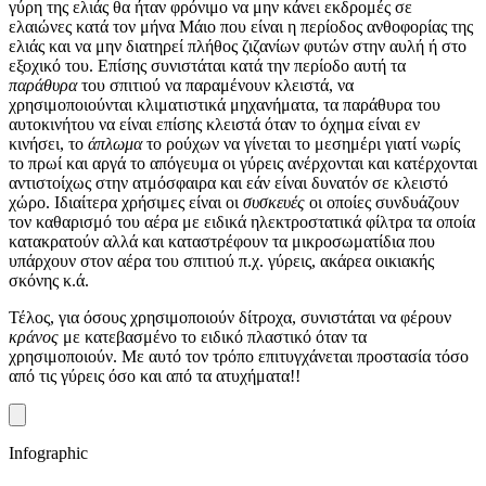
γύρη της ελιάς θα ήταν φρόνιμο να μην κάνει εκδρομές σε
ελαιώνες κατά τον μήνα Μάιο που είναι η περίοδος ανθοφορίας της
ελιάς και να μην διατηρεί πλήθος ζιζανίων φυτών στην αυλή ή στο
εξοχικό του. Επίσης συνιστάται κατά την περίοδο αυτή τα
παράθυρα
του σπιτιού να παραμένουν κλειστά, να
χρησιμοποιούνται κλιματιστικά μηχανήματα, τα παράθυρα του
αυτοκινήτου να είναι επίσης κλειστά όταν το όχημα είναι εν
κινήσει, το
άπλωμα
το ρούχων να γίνεται το μεσημέρι γιατί νωρίς
το πρωί και αργά το απόγευμα οι γύρεις ανέρχονται και κατέρχονται
αντιστοίχως στην ατμόσφαιρα και εάν είναι δυνατόν σε κλειστό
χώρο. Ιδιαίτερα χρήσιμες είναι οι
συσκευές
οι οποίες συνδυάζουν
τον καθαρισμό του αέρα με ειδικά ηλεκτροστατικά φίλτρα τα οποία
κατακρατούν αλλά και καταστρέφουν τα μικροσωματίδια που
υπάρχουν στον αέρα του σπιτιού π.χ. γύρεις, ακάρεα οικιακής
σκόνης κ.ά.
Τέλος, για όσους χρησιμοποιούν δίτροχα, συνιστάται να φέρουν
κράνος
με κατεβασμένο το ειδικό πλαστικό όταν τα
χρησιμοποιούν. Με αυτό τον τρόπο επιτυγχάνεται προστασία τόσο
από τις γύρεις όσο και από τα ατυχήματα!!
Infographic