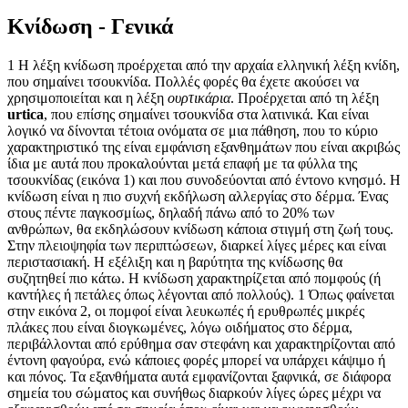
Κνίδωση - Γενικά
1
Η λέξη κνίδωση προέρχεται από την αρχαία ελληνική λέξη κνίδη,
που σημαίνει τσουκνίδα.
Πολλές φορές θα έχετε ακούσει να
χρησιμοποιείται και η λέξη
ουρτικάρια
. Προέρχεται από τη λέξη
urtica
, που επίσης σημαίνει τσουκνίδα στα λατινικά. Και είναι
λογικό να δίνονται τέτοια ονόματα σε μια πάθηση, που το κύριο
χαρακτηριστικό της είναι εμφάνιση εξανθημάτων που είναι ακριβώς
ίδια με αυτά που προκαλούνται μετά επαφή με τα φύλλα της
τσουκνίδας (εικόνα 1) και που συνοδεύονται από έντονο κνησμό.
Η
κνίδωση είναι η πιο συχνή εκδήλωση αλλεργίας στο δέρμα. Ένας
στους πέντε παγκοσμίως, δηλαδή πάνω από το 20% των
ανθρώπων, θα εκδηλώσουν κνίδωση κάποια στιγμή στη ζωή τους.
Στην πλειοψηφία των περιπτώσεων, διαρκεί λίγες μέρες και είναι
περιστασιακή. Η εξέλιξη και η βαρύτητα της κνίδωσης θα
συζητηθεί πιο κάτω.
Η κνίδωση χαρακτηρίζεται από πομφούς (ή
καντήλες ή πετάλες όπως λέγονται από πολλούς).
1
Όπως φαίνεται
στην εικόνα 2, οι πομφοί είναι λευκωπές ή ερυθρωπές μικρές
πλάκες που είναι διογκωμένες, λόγω οιδήματος στο δέρμα,
περιβάλλονται από ερύθημα σαν στεφάνη και χαρακτηρίζονται από
έντονη φαγούρα, ενώ κάποιες φορές μπορεί να υπάρχει κάψιμο ή
και πόνος. Τα εξανθήματα αυτά εμφανίζονται ξαφνικά, σε διάφορα
σημεία του σώματος και συνήθως διαρκούν λίγες ώρες μέχρι να