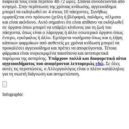
διάρκειά τους είναι περίπου 48-72 ώρες. Σπάνια συνοδεύονται από
κνησμό.
Στην περίπτωση της χρόνιας κνίδωσης, αγγειοοίδημα
μπορεί να εκδηλωθεί σε 4 στους 10 πάσχοντες. Συνήθως
εμφανίζεται στο πρόσωπο (χείλη ή βλέφαρα), παλάμες, πέλματα
και είναι ακίνδυνο. Αυτό σημαίνει ότι είναι απίθανο να εκδηλωθεί
σε όργανα όπου μπορεί να υπάρξει κίνδυνος για τη ζωή του
πάσχοντα, όπως είναι ο λάρυγγας ή άλλο εσωτερικό όργανο όπως
έντερο, εγκέφαλος ή άλλο. Εμπύρετα νοσήματα όπως και η λήψη
κάποιων φαρμάκων από ασθενείς με χρόνια κνίδωση μπορεί να
προκαλέσει αγγειοοίδημα και πρέπει να αποφεύγονται. Τέτοια
φάρμακα είναι συγκεκριμένα παυσίπονα και αντιπυρετικά
παρόμοια της ασπιρίνης.
Υπάρχουν πολλά και διαφορετικά αίτια
αγγειοοιδήματος που αναφέρονται λεπτομερώς
εδώ
.
Σε όλες
αυτές τις περιπτώσεις, ο Αλλεργιολόγος είναι ο πλέον κατάλληλος
για τη σωστή διάγνωση και αντιμετώπιση.
Infographic